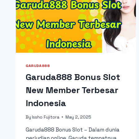
GARUDA888
Garuda888 Bonus Slot
New Member Terbesar
Indonesia
By
Issho Fujitora
May 2, 2025
Garuda888 Bonus Slot – Dalam dunia
perjudian online, Garuda tempatnya