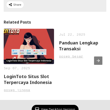
Share
Related Posts
Jul 22, 2025
Panduan Lengkap
Transaksi
poswp besar
Sep 07, 2025
LoginToto Situs Slot
Terpercaya Indonesia
poswp jingga
View Desktop Version