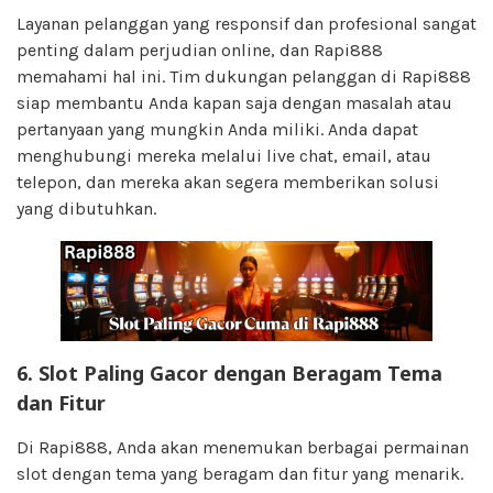
Layanan pelanggan yang responsif dan profesional sangat
penting dalam perjudian online, dan Rapi888
memahami hal ini. Tim dukungan pelanggan di Rapi888
siap membantu Anda kapan saja dengan masalah atau
pertanyaan yang mungkin Anda miliki. Anda dapat
menghubungi mereka melalui live chat, email, atau
telepon, dan mereka akan segera memberikan solusi
yang dibutuhkan.
6.
Slot Paling Gacor dengan Beragam Tema
dan Fitur
Di Rapi888, Anda akan menemukan berbagai permainan
slot dengan tema yang beragam dan fitur yang menarik.