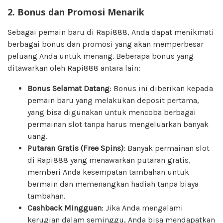
2.
Bonus dan Promosi Menarik
Sebagai pemain baru di Rapi888, Anda dapat menikmati
berbagai bonus dan promosi yang akan memperbesar
peluang Anda untuk menang. Beberapa bonus yang
ditawarkan oleh Rapi888 antara lain:
Bonus Selamat Datang
: Bonus ini diberikan kepada
pemain baru yang melakukan deposit pertama,
yang bisa digunakan untuk mencoba berbagai
permainan slot tanpa harus mengeluarkan banyak
uang.
Putaran Gratis (Free Spins)
: Banyak permainan slot
di Rapi888 yang menawarkan putaran gratis,
memberi Anda kesempatan tambahan untuk
bermain dan memenangkan hadiah tanpa biaya
tambahan.
Cashback Mingguan
: Jika Anda mengalami
kerugian dalam seminggu, Anda bisa mendapatkan