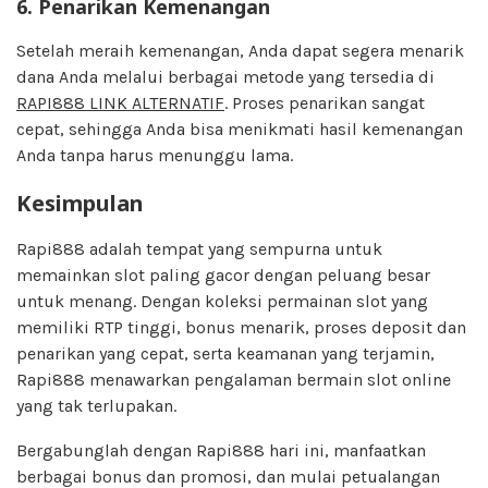
6.
Penarikan Kemenangan
Setelah meraih kemenangan, Anda dapat segera menarik
dana Anda melalui berbagai metode yang tersedia di
RAPI888 LINK ALTERNATIF
. Proses penarikan sangat
cepat, sehingga Anda bisa menikmati hasil kemenangan
Anda tanpa harus menunggu lama.
Kesimpulan
Rapi888 adalah tempat yang sempurna untuk
memainkan slot paling gacor dengan peluang besar
untuk menang. Dengan koleksi permainan slot yang
memiliki RTP tinggi, bonus menarik, proses deposit dan
penarikan yang cepat, serta keamanan yang terjamin,
Rapi888 menawarkan pengalaman bermain slot online
yang tak terlupakan.
Bergabunglah dengan Rapi888 hari ini, manfaatkan
berbagai bonus dan promosi, dan mulai petualangan