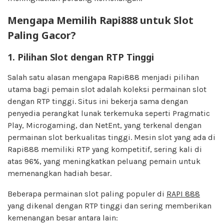
Mengapa Memilih Rapi888 untuk Slot
Paling Gacor?
1.
Pilihan Slot dengan RTP Tinggi
Salah satu alasan mengapa Rapi888 menjadi pilihan
utama bagi pemain slot adalah koleksi permainan slot
dengan RTP tinggi. Situs ini bekerja sama dengan
penyedia perangkat lunak terkemuka seperti Pragmatic
Play, Microgaming, dan NetEnt, yang terkenal dengan
permainan slot berkualitas tinggi. Mesin slot yang ada di
Rapi888 memiliki RTP yang kompetitif, sering kali di
atas 96%, yang meningkatkan peluang pemain untuk
memenangkan hadiah besar.
Beberapa permainan slot paling populer di
RAPI 888
yang dikenal dengan RTP tinggi dan sering memberikan
kemenangan besar antara lain: