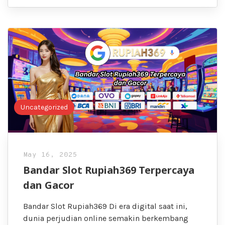
Uncategorized
May 16, 2025
Bandar Slot Rupiah369 Terpercaya
dan Gacor
Bandar Slot Rupiah369 Di era digital saat ini,
dunia perjudian online semakin berkembang