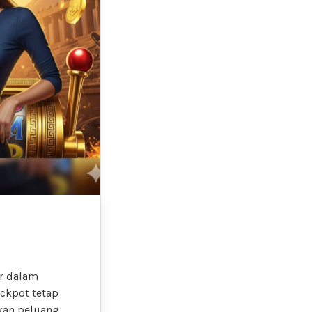
er dalam
ackpot tetap
ikan peluang