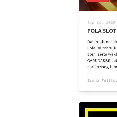
Sep 20, 2025
POLA SLOT
Dalam dunia slo
Pola ini meruju
spin, serta wa
GARUDA888 seba
harian yang bis
Issho Fujito