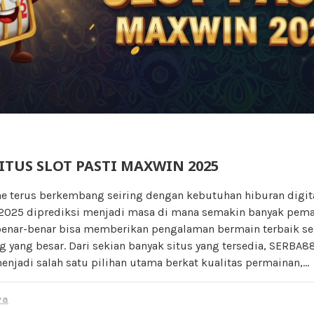
SITUS SLOT PASTI MAXWIN 2025
ine terus berkembang seiring dengan kebutuhan hiburan digit
2025 diprediksi menjadi masa di mana semakin banyak pema
benar-benar bisa memberikan pengalaman bermain terbaik se
yang besar. Dari sekian banyak situs yang tersedia, SERBA88
njadi salah satu pilihan utama berkat kualitas permainan,…
ra