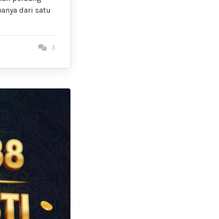
anya dari satu
3