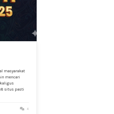
al masyarakat
in mencari
kaligus
8 situs pasti
4