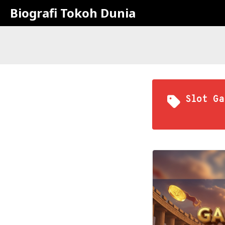
Biografi Tokoh Dunia
Slot Ga