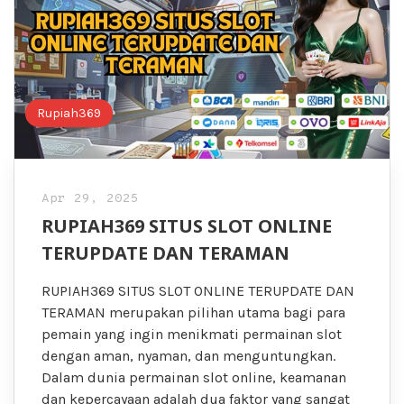
Rupiah369
Apr 29, 2025
RUPIAH369 SITUS SLOT ONLINE
TERUPDATE DAN TERAMAN
RUPIAH369 SITUS SLOT ONLINE TERUPDATE DAN
TERAMAN merupakan pilihan utama bagi para
pemain yang ingin menikmati permainan slot
dengan aman, nyaman, dan menguntungkan.
Dalam dunia permainan slot online, keamanan
dan kepercayaan adalah dua faktor yang sangat