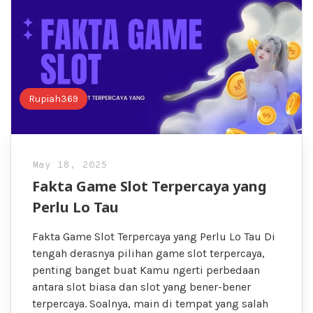
Rupiah369
May 18, 2025
Fakta Game Slot Terpercaya yang
Perlu Lo Tau
Fakta Game Slot Terpercaya yang Perlu Lo Tau Di
tengah derasnya pilihan game slot terpercaya,
penting banget buat Kamu ngerti perbedaan
antara slot biasa dan slot yang bener-bener
terpercaya. Soalnya, main di tempat yang salah