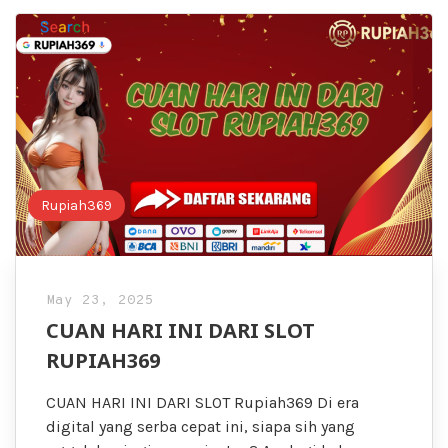
Rupiah369
May 23, 2025
CUAN HARI INI DARI SLOT
RUPIAH369
CUAN HARI INI DARI SLOT Rupiah369 Di era
digital yang serba cepat ini, siapa sih yang