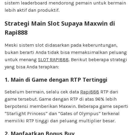
sistem leaderboard mendorong pemain untuk bermain
lebih aktif dan produktif.
Strategi Main Slot Supaya Maxwin di
Rapi888
Meski sistem slot didasarkan pada keberuntungan,
bukan berarti Anda tidak bisa memaksimalkan peluang
untuk menang
SLOT RAPI888
. Berikut beberapa strategi
yang bisa Anda terapkan:
1.
Main di Game dengan RTP Tertinggi
Sebelum bermain, selalu cek data
Rapi888
RTP dari
game tersebut. Game dengan RTP di atas 96% lebih
berpotensi memberikan Maxwin. Beberapa game seperti
“Starlight Princess” dan “Gates of Olympus” terkenal
memiliki RTP tinggi dan peluang multiplier besar.
2.
Manfaatkan Bonus Buy