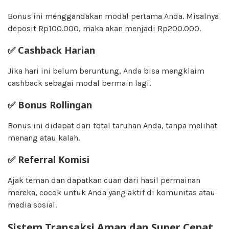
Bonus ini menggandakan modal pertama Anda. Misalnya
deposit Rp100.000, maka akan menjadi Rp200.000.
✅
Cashback Harian
Jika hari ini belum beruntung, Anda bisa mengklaim
cashback sebagai modal bermain lagi.
✅
Bonus Rollingan
Bonus ini didapat dari total taruhan Anda, tanpa melihat
menang atau kalah.
✅
Referral Komisi
Ajak teman dan dapatkan cuan dari hasil permainan
mereka, cocok untuk Anda yang aktif di komunitas atau
media sosial.
Sistem Transaksi Aman dan Super Cepat