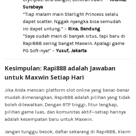
Surabaya
“Tiap malam main Starlight Princess selalu
dapet scatter. Nggak nyangka bisa semudah
ini dapet untung.” –
Rina, Bandung
“Saya sudah main di banyak situs, tapi baru di
Rapi888 sering banget Maxwin. Apalagi game
PG Soft-nya!” –
Yusuf, Jakarta
Kesimpulan: Rapi888 adalah Jawaban
untuk Maxwin Setiap Hari
Jika Anda mencari platform slot online yang benar-benar
mudah dimenangkan, Rapi888 adalah pilihan yang tidak
boleh dilewatkan. Dengan RTP tinggi, fitur lengkap,
pilihan game luas, dan komunitas aktif—setiap harinya
adalah kesempatan baru untuk Maxwin.
Jangan tunggu besok, daftar sekarang di Rapi888, klaim