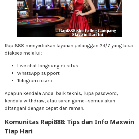
Rapi888 menyediakan layanan pelanggan 24/7 yang bisa
diakses melalui:
Live chat langsung di situs
WhatsApp support
Telegram resmi
Apapun kendala Anda, baik teknis, lupa password,
kendala withdraw, atau saran game—semua akan
ditangani dengan cepat dan ramah.
Komunitas Rapi888: Tips dan Info Maxwin
Tiap Hari