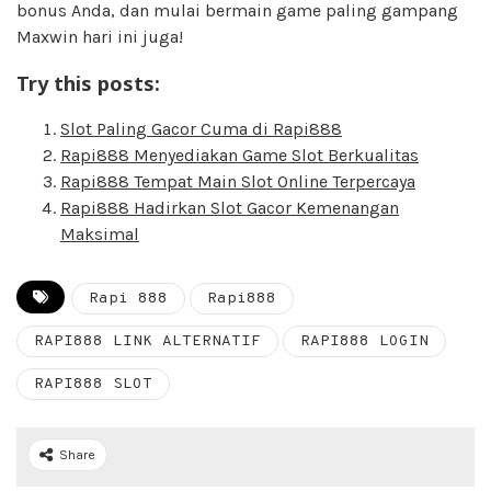
bonus Anda, dan mulai bermain game paling gampang
Maxwin hari ini juga!
Try this posts:
Slot Paling Gacor Cuma di Rapi888
Rapi888 Menyediakan Game Slot Berkualitas
Rapi888 Tempat Main Slot Online Terpercaya
Rapi888 Hadirkan Slot Gacor Kemenangan
Maksimal
Rapi 888
Rapi888
RAPI888 LINK ALTERNATIF
RAPI888 LOGIN
RAPI888 SLOT
Share