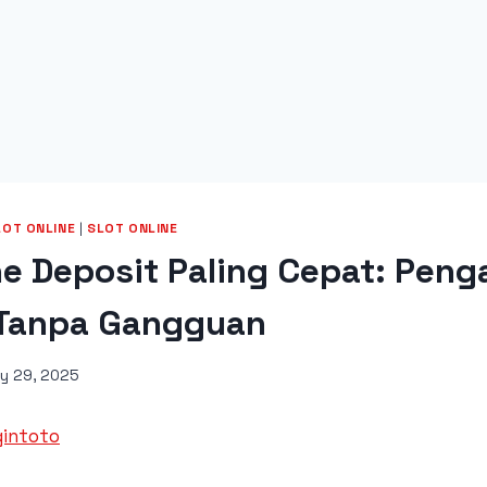
LOT ONLINE
|
SLOT ONLINE
ne Deposit Paling Cepat: Pen
Tanpa Gangguan
y 29, 2025