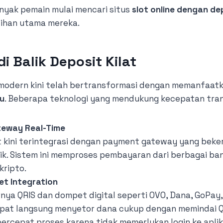
anyak pemain mulai mencari situs
slot online dengan de
lihan utama mereka.
di Balik Deposit Kilat
e modern kini telah bertransformasi dengan memanfaat
u
. Beberapa teknologi yang mendukung kecepatan trans
eway Real-Time
t kini terintegrasi dengan payment gateway yang beke
ik. Sistem ini memproses pembayaran dari berbagai ban
kripto.
let Integration
nya QRIS dan dompet digital seperti OVO, Dana, GoPay, 
at langsung menyetor dana cukup dengan memindai QR
rcepat proses karena tidak memerlukan login ke aplik