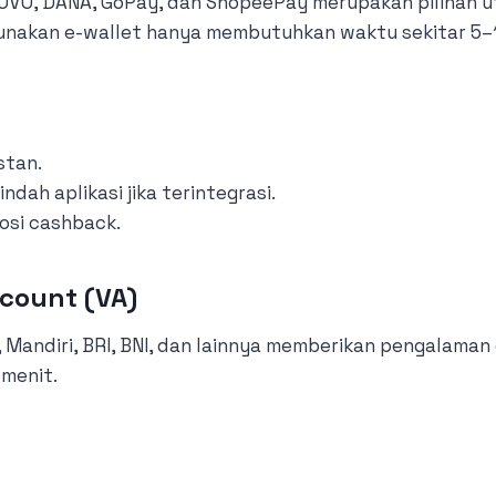
 OVO, DANA, GoPay, dan ShopeePay merupakan pilihan ut
unakan e-wallet hanya membutuhkan waktu sekitar 5–1
stan.
indah aplikasi jika terintegrasi.
osi cashback.
ccount (VA)
, Mandiri, BRI, BNI, dan lainnya memberikan pengalaman
 menit.