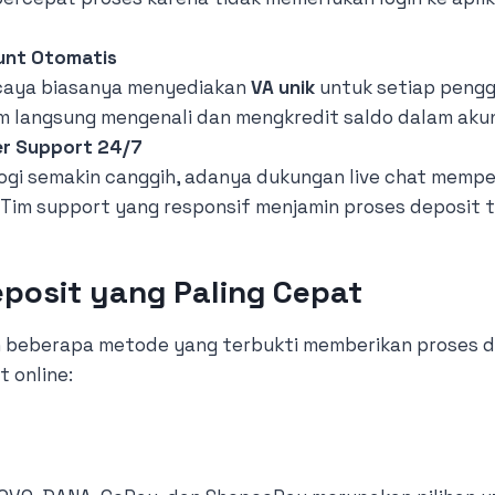
unt Otomatis
rcaya biasanya menyediakan
VA unik
untuk setiap pengg
tem langsung mengenali dan mengkredit saldo dalam aku
er Support 24/7
ogi semakin canggih, adanya dukungan live chat memper
 Tim support yang responsif menjamin proses deposit t
posit yang Paling Cepat
ah beberapa metode yang terbukti memberikan proses d
t online: