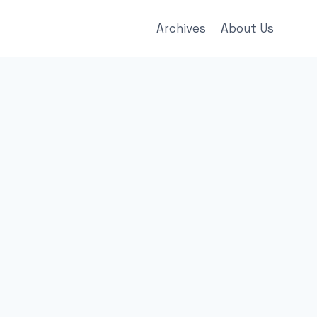
Archives
About Us