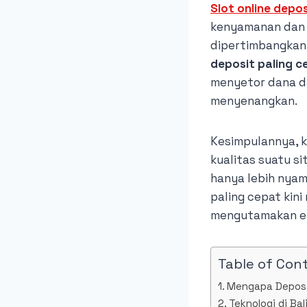
Slot online depo
kenyamanan dan 
dipertimbangkan 
deposit paling c
menyetor dana d
menyenangkan.
Kesimpulannya, 
kualitas suatu si
hanya lebih nyama
paling cepat kini
mengutamakan ef
Table of Con
Mengapa Deposi
Teknologi di Bal