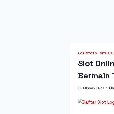
LOGINTOTO
|
SITUS S
Slot Onli
Bermain 
By
Mihawk Eyes
Ma