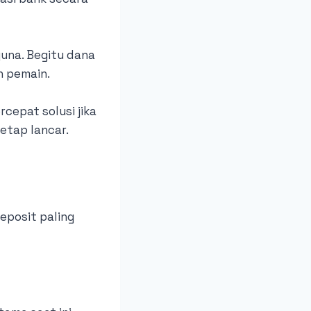
una. Begitu dana
n pemain.
cepat solusi jika
etap lancar.
eposit paling