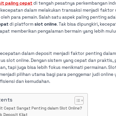
sit paling cepat
di tengah pesatnya perkembangan indu
kecepatan dalam melakukan transaksi menjadi faktor
oleh para pemain. Salah satu aspek paling penting ada
epat
di platform
slot online
. Tak bisa dipungkiri, kecep
apat memberikan pengalaman bermain yang lebih mulu
kecepatan dalam deposit menjadi faktor penting dala
tus slot online. Dengan sistem yang cepat dan praktis,
n, tapi juga bisa lebih fokus menikmati permainan. Slo
 menjadi pilihan utama bagi para penggemar judi online
isiensi dan kemudahan.
tents
t Cepat Sangat Penting dalam Slot Online?
ik Deposit Kilat